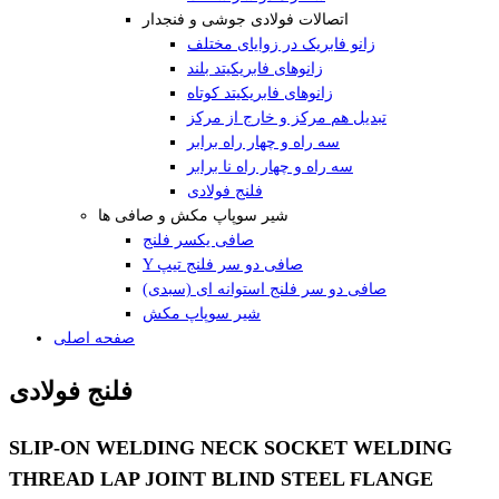
اتصالات فولادی جوشی و فنجدار
زانو فابریک در زوایای مختلف
زانوهای فابریکیتد بلند
زانوهای فابریکیتد کوتاه
تبدیل هم مرکز و خارج از مرکز
سه راه و چهار راه برابر
سه راه و چهار راه نا برابر
فلنج فولادی
شیر سوپاپ مکش و صافی ها
صافی یکسر فلنج
Y صافی دو سر فلنج تیپ
صافی دو سر فلنج استوانه ای (سبدی)
شیر سوپاپ مکش
صفحه اصلی
فلنج فولادی
SLIP-ON WELDING NECK SOCKET WELDING
THREAD LAP JOINT BLIND
STEEL FLANGE